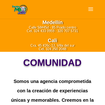
Medellín
Calle 58#45d - 85 Prado centro
Cel. 324 433 0959 - 320 707 5731
Cali
Cra. 45 #26c-12, Villa del sur
Cel. 324 250 2048
COMUNIDAD
Somos una agencia comprometida
con la creación de experiencias
únicas y memorables. Creemos en la